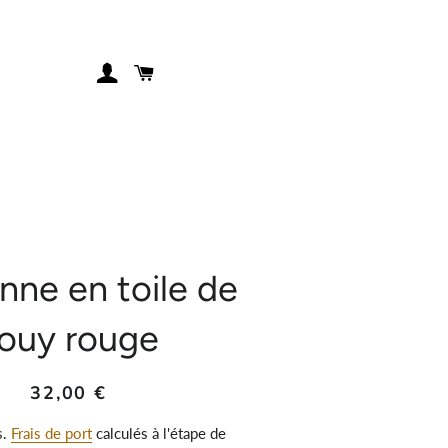
SE CONNECTER
PANIER
nne en toile de
ouy rouge
Prix
Prix
32,00 €
régulier
réduit
s.
Frais de port
calculés à l'étape de