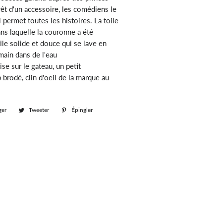
rêt d'un accessoire, les comédiens le
il permet toutes les histoires. La toile
ans laquelle la couronne a été
ile solide et douce qui se lave en
main dans de l'eau
se sur le gateau, un petit
rodé, clin d'oeil de la marque au
ger
Partager
Tweeter
Tweeter
Épingler
Épingler
sur
sur
sur
Facebook
Twitter
Pinterest