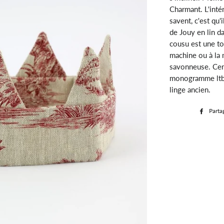
Charmant. L'inté
savent, c'est qu'
de Jouy en lin d
cousu est une to
machine ou à la 
savonneuse. Ceri
monogramme ltb b
linge ancien.
Parta