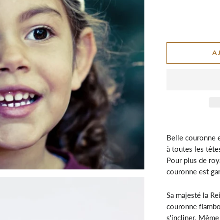
A
Belle couronne e
à toutes les têt
Pour plus de roy
couronne est garn
Sa majesté la Re
couronne flambo
s'incliner. Même